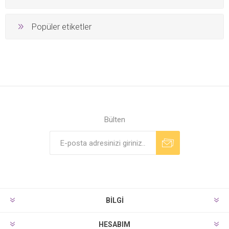
Popüler etiketler
Bülten
Abone ol
Aboneliği bitir
BILGI
HESABIM